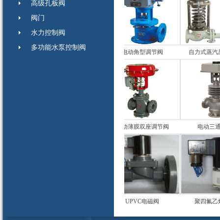
高级孔板阀
阀门
水力控制阀
多功能水泵控制阀
座阀
气动薄膜带波纹管套筒
电动角型调节阀
自力式蒸汽压
节阀
气动薄膜调节切断阀
气动薄膜双座调节阀
电动三通调
阀
CPVC电磁阀
UPVC电磁阀
聚四氟乙烯