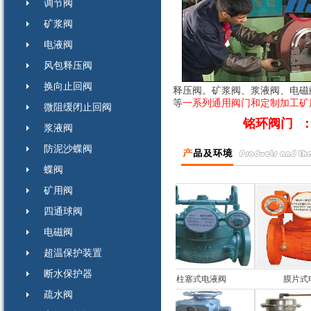
调节阀
矿浆阀
电液阀
风包释压阀
换向止回阀
释压阀。矿浆阀、浆液阀、电磁
等
一系列
通用阀
门
和
定
制加工矿
微阻缓闭止回阀
铭环阀门 
浆液阀
防泥沙蝶阀
蝶阀
矿用阀
四通球阀
电磁阀
超温保护装置
断水保护器
Y
自力式压差控制阀
柱塞式电液阀
膜片式电
疏水阀