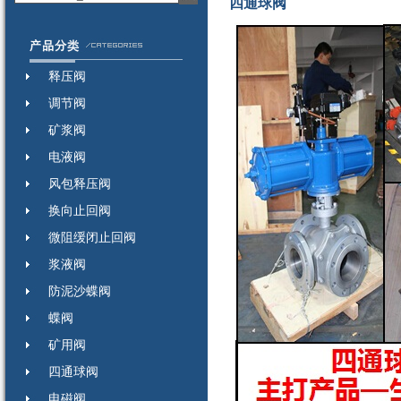
四通球阀
释压阀
调节阀
矿浆阀
电液阀
风包释压阀
换向止回阀
微阻缓闭止回阀
浆液阀
防泥沙蝶阀
蝶阀
矿用阀
四通球阀
电磁阀