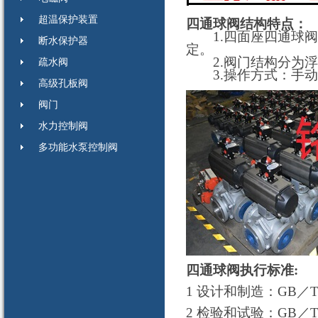
超温保护装置
四通球阀结构特点：
1.四面座四通球阀，
断水保护器
定。
2.阀门结构分为浮
疏水阀
3.操作方式：手动
高级孔板阀
阀门
水力控制阀
多功能水泵控制阀
四通球阀执行标准:
1 设计和制造：GB／T12
2 检验和试验：GB／T139