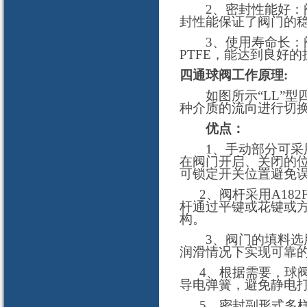
2、密封性能好：阀
封性能保证了阀门的
3、使用寿命长：阀
PTFE，能达到良好
四通球阀工作原理:
如图所示“LL”型四
种介质的流向进行切
优点：
1、手动部分可采用
在阀门开启、关闭的
可锁定开关位置避免
2、阀杆采用A182F
杆通过平键或花键或
构。
3、阀门的填料选用
润滑情况下实现可靠
4、根据需要，球阀
导电弹簧，避免静电
5、密封副形式多样